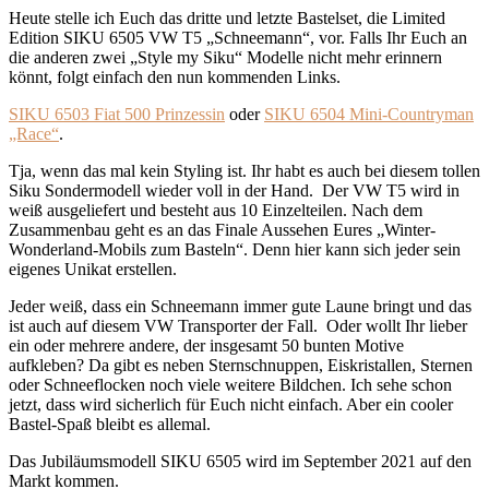
Heute stelle ich Euch das dritte und letzte Bastelset, die Limited
Edition SIKU 6505 VW T5 „Schneemann“, vor. Falls Ihr Euch an
die anderen zwei „Style my Siku“ Modelle nicht mehr erinnern
könnt, folgt einfach den nun kommenden Links.
SIKU 6503 Fiat 500 Prinzessin
oder
SIKU 6504 Mini-Countryman
„Race“
.
Tja, wenn das mal kein Styling ist. Ihr habt es auch bei diesem tollen
Siku Sondermodell wieder voll in der Hand. Der VW T5 wird in
weiß ausgeliefert und besteht aus 10 Einzelteilen. Nach dem
Zusammenbau geht es an das Finale Aussehen Eures „Winter-
Wonderland-Mobils zum Basteln“. Denn hier kann sich jeder sein
eigenes Unikat erstellen.
Jeder weiß, dass ein Schneemann immer gute Laune bringt und das
ist auch auf diesem VW Transporter der Fall. Oder wollt Ihr lieber
ein oder mehrere andere, der insgesamt 50 bunten Motive
aufkleben? Da gibt es neben Sternschnuppen, Eiskristallen, Sternen
oder Schneeflocken noch viele weitere Bildchen. Ich sehe schon
jetzt, dass wird sicherlich für Euch nicht einfach. Aber ein cooler
Bastel-Spaß bleibt es allemal.
Das Jubiläumsmodell SIKU 6505 wird im September 2021 auf den
Markt kommen.