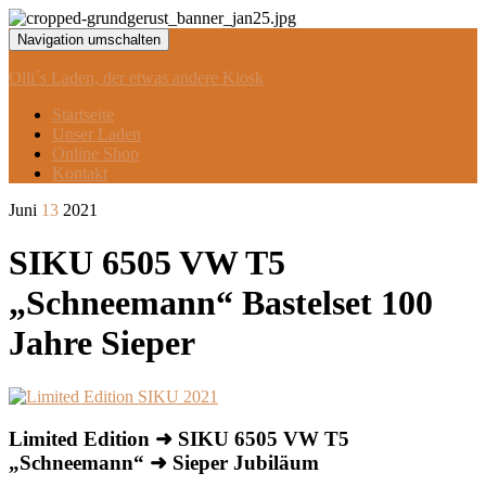
Navigation umschalten
Olli´s Laden, der etwas andere Kiosk
Startseite
Unser Laden
Online Shop
Kontakt
Juni
13
2021
SIKU 6505 VW T5
„Schneemann“ Bastelset 100
Jahre Sieper
Limited Edition
➜
SIKU 6505 VW T5
„Schneemann“
➜ Sieper Jubiläum